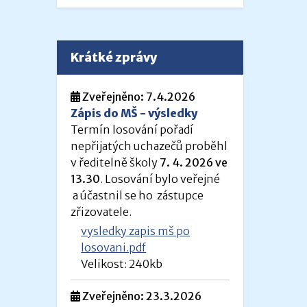
Krátké zprávy
Zveřejněno: 7.4.2026
Zápis do MŠ - výsledky
Termín losování pořadí
nepřijatých uchazečů proběhl
v ředitelně školy
7. 4. 2026 ve
13.30
. Losování bylo veřejné
a účastnil se ho zástupce
zřizovatele.
vysledky zapis mš po
losovani.pdf
Velikost: 240kb
Zveřejněno: 23.3.2026