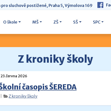
Fa
a pro sluchově postižené, Praha 5, Výmolova 169
O škole
MŠ
ZŠ
SŠ
SPC
Z kroniky školy
23.června 2026
Školní časopis ŠEREDA
|
Z kroniky školy