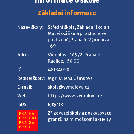
Informace o škole
Základní informace
Název školy:
Střední škola, Základní škola a
Mateřská škola pro sluchově
postižené, Praha 5, Výmolova
169
Adresa:
Výmolova 169/2, Praha 5 -
Radlice, 150 00
IČ:
48134058
Ředitel školy:
Mgr. Milena Čámková
E-mail:
skola@vymolova.cz
Web:
https://www.vymolova.cz
ISDS:
8jtyftk
Zřizovatel školy a poskytovatel
grantů na mimoškolní aktivity