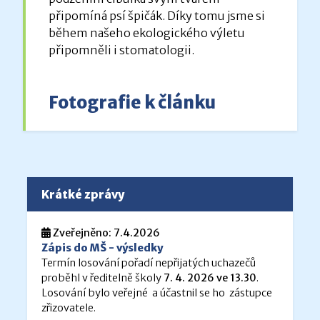
připomíná psí špičák. Díky tomu jsme si
během našeho ekologického výletu
připomněli i stomatologii.
Fotografie k článku
Krátké zprávy
Zveřejněno: 7.4.2026
Zápis do MŠ - výsledky
Termín losování pořadí nepřijatých uchazečů
proběhl v ředitelně školy
7. 4. 2026 ve 13.30
.
Losování bylo veřejné a účastnil se ho zástupce
zřizovatele.