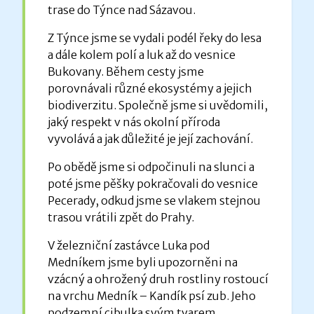
trase do Týnce nad Sázavou.
Z Týnce jsme se vydali podél řeky do lesa
a dále kolem polí a luk až do vesnice
Bukovany. Během cesty jsme
porovnávali různé ekosystémy a jejich
biodiverzitu. Společně jsme si uvědomili,
jaký respekt v nás okolní příroda
vyvolává a jak důležité je její zachování.
Po obědě jsme si odpočinuli na slunci a
poté jsme pěšky pokračovali do vesnice
Pecerady, odkud jsme se vlakem stejnou
trasou vrátili zpět do Prahy.
V železniční zastávce Luka pod
Medníkem jsme byli upozorněni na
vzácný a ohrožený druh rostliny rostoucí
na vrchu Medník – Kandík psí zub. Jeho
podzemní cibulka svým tvarem