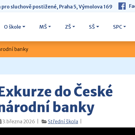
Fa
a pro sluchově postižené, Praha 5, Výmolova 169
O škole
MŠ
ZŠ
SŠ
SPC
árodní banky
Exkurze do České
národní banky
3.března 2026 |
Střední škola
|