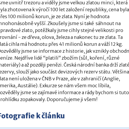
sme uvnitř trezoru a viděly jsme velkou zlatou minci, která
yla zhotovena k výročí 100 let založení republiky, cena byl
řes 100 milionů korun, je ze zlata. Nyní je hodnota
nohonásobně vyšší. Zkoušely jsme si také sáhnout na
pravdové zlato, potěžkaly jsme cihly stejné velikosti pro
rovnání - ze dřeva, olova, železa a nakonec tu ze zlata. Ta
latá cihla má hodnotu přes 41 milionů korun a váží 12 kg.
ozvěděly jsme se informace z historie, jak vznikly obchodn
eníze. Nejdříve lidé “platili” zbožím (sůl, koření, různé
ateriály) a až později penězi. Česká národní banka drží zlat
ezervy, slouží jako součást devizových rezerv státu. Většin
lata není uložena v ČNB v Praze, ale v zahraničí (Anglie,
merika, Austálie). Exkurze se nám všem moc líbila,
ozvěděly jsme se zajímavé informace a rády bychom si tut
rohlídku zopakovaly. Doporučujeme ji všem!
Fotografie k článku