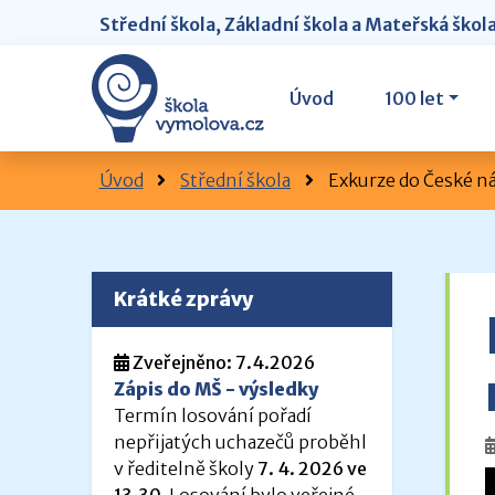
Střední škola, Základní škola a Mateřská škol
Úvod
100 let
Úvod
Střední škola
Exkurze do České n
Krátké zprávy
Zveřejněno: 7.4.2026
Zápis do MŠ - výsledky
Termín losování pořadí
nepřijatých uchazečů proběhl
v ředitelně školy
7. 4. 2026 ve
13.30
. Losování bylo veřejné