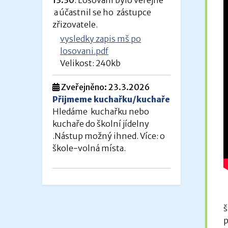
a účastnil se ho zástupce
zřizovatele.
vysledky zapis mš po
losovani.pdf
Velikost: 240kb
Zveřejněno: 23.3.2026
Přijmeme kuchařku/kuchaře
Hledáme kuchařku nebo
kuchaře do školní jídelny
.Nástup možný ihned. Více: o
škole-volná místa.
š
p