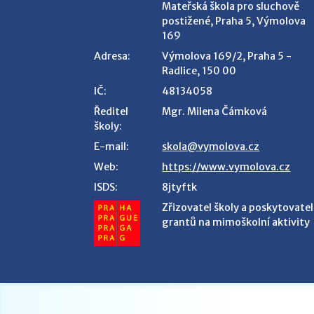
Mateřská škola pro sluchově
postižené, Praha 5, Výmolova
169
Adresa:
Výmolova 169/2, Praha 5 -
Radlice, 150 00
IČ:
48134058
Ředitel
Mgr. Milena Čámková
školy:
E-mail:
skola@vymolova.cz
Web:
https://www.vymolova.cz
ISDS:
8jtyftk
Zřizovatel školy a poskytovatel
grantů na mimoškolní aktivity