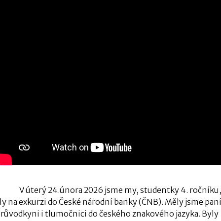
V úterý 24.února 2026 jsme my, studentky
4. ro
čníku
ly na exkurzi do České národní banky (ČNB). Měly jsme pan
růvodkyni i tlumočnici do českého znakového jazyka. Byly