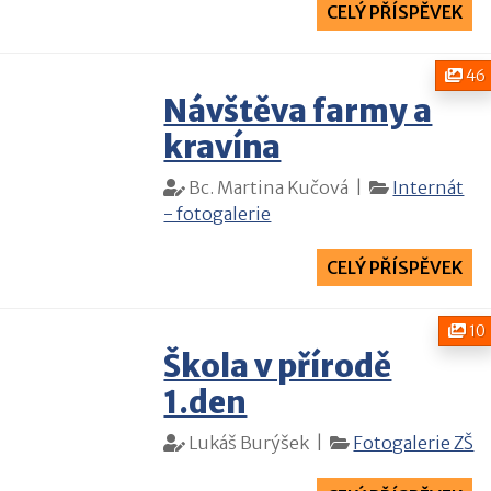
CELÝ PŘÍSPĚVEK
6.
46
Návštěva farmy a
26
kravína
Bc. Martina Kučová |
Internát
- fotogalerie
CELÝ PŘÍSPĚVEK
6.
10
Škola v přírodě
26
1.den
Lukáš Burýšek |
Fotogalerie ZŠ