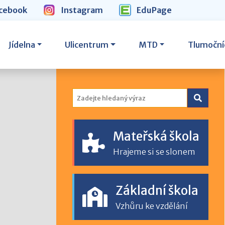
cebook
Instagram
EduPage
Jídelna
Ulicentrum
MTD
Tlumoční
Mateřská škola
Hrajeme si se slonem
Základní škola
Vzhůru ke vzdělání