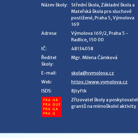
Název školy:
Střední škola, Základní škola a
Mateřská škola pro sluchově
postižené, Praha 5, Výmolova
169
Adresa:
Výmolova 169/2, Praha 5 -
Radlice, 150 00
IČ:
48134058
Ředitel
Mgr. Milena Čámková
školy:
E-mail:
skola@vymolova.cz
Web:
https://www.vymolova.cz
ISDS:
8jtyftk
Zřizovatel školy a poskytovatel
grantů na mimoškolní aktivity