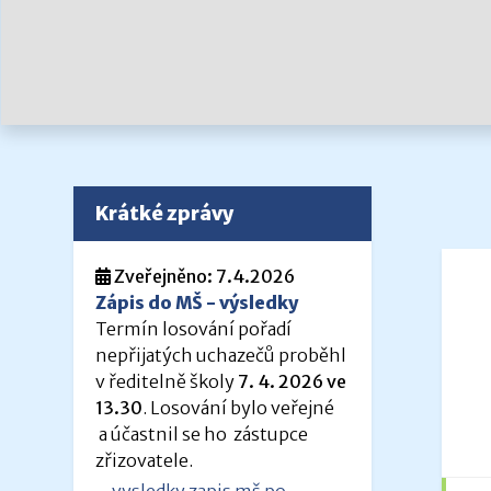
Krátké zprávy
Zveřejněno: 7.4.2026
Zápis do MŠ - výsledky
Termín losování pořadí
nepřijatých uchazečů proběhl
v ředitelně školy
7. 4. 2026 ve
13.30
. Losování bylo veřejné
a účastnil se ho zástupce
zřizovatele.