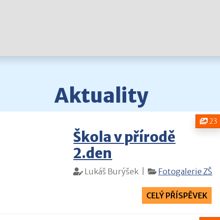
Aktuality
23
Škola v přírodě
2.den
Lukáš Burýšek |
Fotogalerie ZŠ
CELÝ PŘÍSPĚVEK