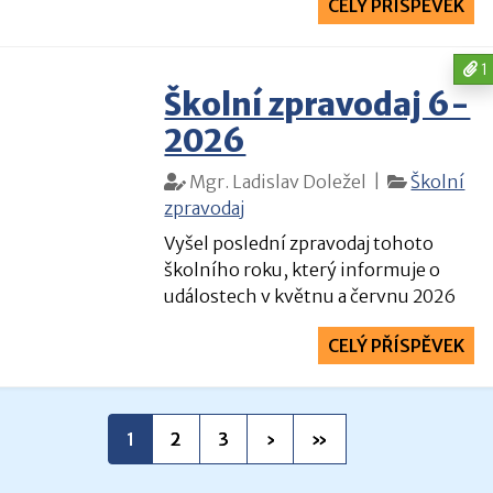
CELÝ PŘÍSPĚVEK
6.
1
Školní zpravodaj 6-
26
2026
Mgr. Ladislav Doležel |
Školní
zpravodaj
Vyšel poslední zpravodaj tohoto
školního roku, který informuje o
událostech v květnu a červnu 2026
CELÝ PŘÍSPĚVEK
6.
26
1
2
3
›
»