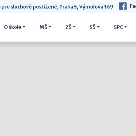
Fa
a pro sluchově postižené, Praha 5, Výmolova 169
O škole
MŠ
ZŠ
SŠ
SPC