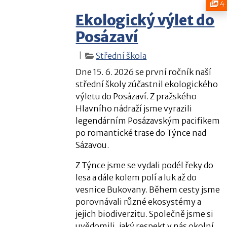
6.
4
Ekologický výlet do
26
Posázaví
|
Střední škola
Dne 15. 6. 2026 se první ročník naší
střední školy zúčastnil ekologického
výletu do Posázaví. Z pražského
Hlavního nádraží jsme vyrazili
legendárním Posázavským pacifikem
po romantické trase do Týnce nad
Sázavou.
Z Týnce jsme se vydali podél řeky do
lesa a dále kolem polí a luk až do
vesnice Bukovany. Během cesty jsme
porovnávali různé ekosystémy a
jejich biodiverzitu. Společně jsme si
uvědomili, jaký respekt v nás okolní