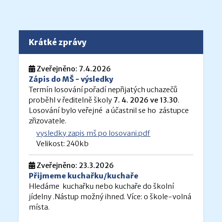
Krátké zprávy
Zveřejněno: 7.4.2026
Zápis do MŠ - výsledky
Termín losování pořadí nepřijatých uchazečů
proběhl v ředitelně školy
7. 4. 2026 ve 13.30
.
Losování bylo veřejné a účastnil se ho zástupce
zřizovatele.
vysledky zapis mš po losovani.pdf
Velikost: 240kb
Zveřejněno: 23.3.2026
Přijmeme kuchařku/kuchaře
Hledáme kuchařku nebo kuchaře do školní
jídelny .Nástup možný ihned. Více: o škole-volná
místa.