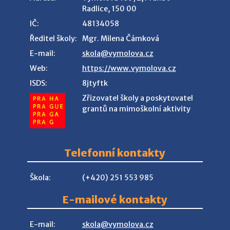
Radlice, 150 00
IČ:
48134058
Ředitel školy:
Mgr. Milena Čámková
E-mail:
skola@vymolova.cz
Web:
https://www.vymolova.cz
ISDS:
8jtyftk
Zřizovatel školy a poskytovatel
grantů na mimoškolní aktivity
Telefonní kontakty
Škola:
(+420) 251 553 985
E-mailové kontakty
E-mail:
skola@vymolova.cz