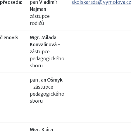
předseda:
pan
Vladimír
skolskarada@vymolova.c
Najman
-
zástupce
rodičů
členové:
Mgr. Milada
Konvalinová
-
zástupce
pedagogického
sboru
pan
Jan Ošmyk
- zástupce
pedagogického
sboru
Mgr. Klára