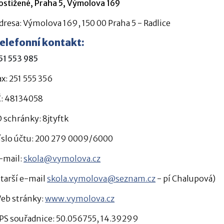
ostižené, Praha 5, Výmolova 169
dresa: Výmolova 169, 150 00 Praha 5 - Radlice
elefonní kontakt:
51 553 985
ax: 251 555 356
Č: 48134058
D schránky: 8jtyftk
íslo účtu: 200 279 0009/6000
-mail:
skola@vymolova.cz
starší e-mail
skola.vymolova@seznam.cz
- pí Chalupová)
eb stránky:
www.vymolova.cz
PS souřadnice: 50.056755, 14.39299