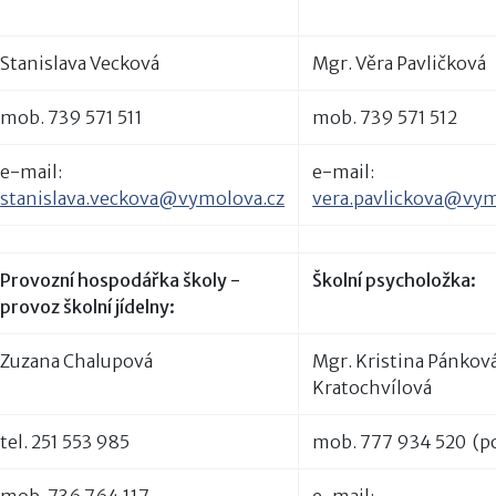
Stanislava Vecková
Mgr. Věra Pavličková
mob. 739 571 511
mob. 739 571 512
e-mail:
e-mail:
stanislava.veckova@vymolova.cz
vera.pavlickova@vym
Provozní hospodářka školy -
Školní psycholožka:
provoz školní jídelny:
Zuzana Chalupová
Mgr. Kristina Pánkov
Kratochvílová
tel. 251 553 985
mob. 777 934 520 (p
mob. 736 764 117
e-mail: