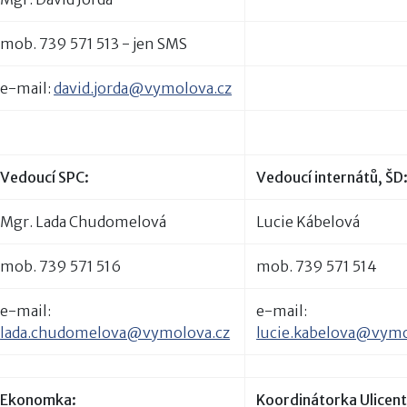
mob. 739 571 513 - jen SMS
e-mail:
david.jorda@vymolova.cz
Vedoucí SPC:
Vedoucí internátů, ŠD
Mgr. Lada Chudomelová
Lucie Kábelová
mob. 739 571 516
mob. 739 571 514
e-mail:
e-mail:
lada.chudomelova@vymolova.cz
lucie.kabelova@vymo
Ekonomka:
Koordinátorka Ulicent