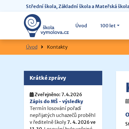
Střední škola, Základní škola a Mateřská škol
Úvod
100 let
Úvod
Kontakty
Krátké zprávy
Zveřejněno: 7.4.2026
Zápis do MŠ - výsledky
Termín losování pořadí
O
nepřijatých uchazečů proběhl
v ředitelně školy
7. 4. 2026 ve
S
13.30
. Losování bylo veřejné