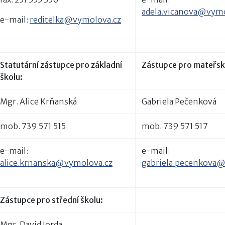
adela.vicanova@vymo
e-mail:
reditelka@vymolova.cz
Statutární zástupce pro základní
Zástupce pro mateřsk
školu:
Mgr. Alice Krňanská
Gabriela Pečenková
mob. 739 571 515
mob. 739 571 517
e-mail:
e-mail:
alice.krnanska@vymolova.cz
gabriela.pecenkova
Zástupce pro střední školu:
Mgr. David Jorda