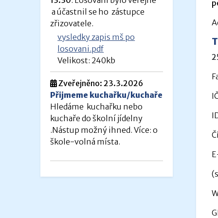
p
a účastnil se ho zástupce
A
zřizovatele.
vysledky zapis mš po
T
losovani.pdf
2
Velikost: 240kb
F
Zveřejněno: 23.3.2026
Přijmeme kuchařku/kuchaře
I
Hledáme kuchařku nebo
I
kuchaře do školní jídelny
.Nástup možný ihned. Více: o
Č
škole-volná místa.
E
(
W
G