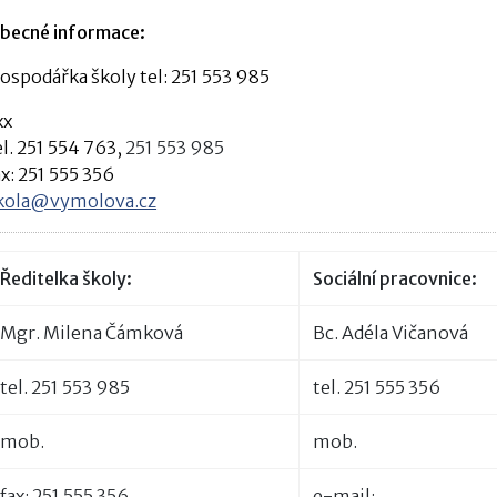
becné informace:
ospodářka školy
tel: 251 553 985
xx
el. 251 554 763,
251 553 985
ax: 251 555 356
kola@vymolova.cz
Ředitelka školy:
Sociální pracovnice:
Mgr. Milena Čámková
Bc. Adéla Vičanová
tel. 251 553 985
tel.
251 555 356
mob.
mob.
fax: 251 555 356
e-mail: