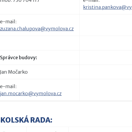
kristina.pankova@vy
e-mail:
zuzana.chalupova@vymolova.cz
Správce budovy:
Jan Močarko
e-mail:
jan.mocarko@vymolova.cz
ŠKOLSKÁ RADA: