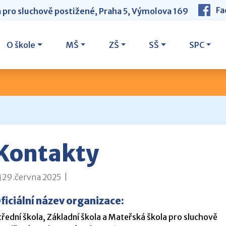
Fa
a pro sluchově postižené, Praha 5, Výmolova 169
O škole
MŠ
ZŠ
SŠ
SPC
Kontakty
29.června 2025 |
ficiální název organizace:
třední škola, Základní škola a Mateřská škola pro sluchově