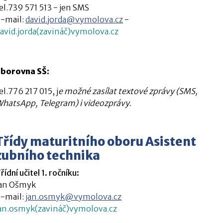
el.739 571 513 - jen SMS
-mail:
david.jorda@vymolova.cz
-
avid.jorda(zavináč)vymolova.cz
Sborovna SŠ:
el.776 217 015, j
e možné zasílat
textové zprávy (SMS,
hatsApp, Telegram)
i
videozprávy
.
Třídy maturitního oboru Asistent
zubního technika
řídní učitel 1. ročníku:
Jan Ošmyk
-mail:
jan.osmyk@vymolova.cz
an.osmyk(zavináč)vymolova.cz