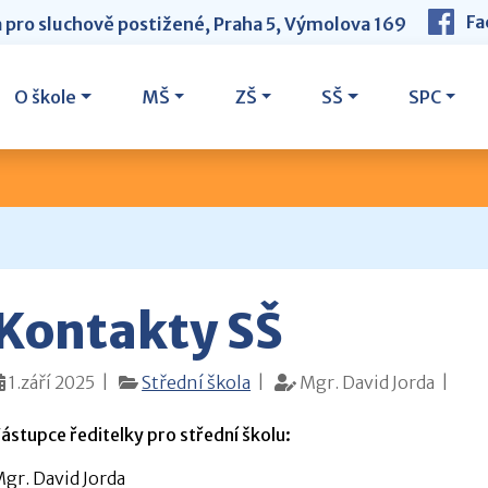
Fa
a pro sluchově postižené, Praha 5, Výmolova 169
O škole
MŠ
ZŠ
SŠ
SPC
Kontakty SŠ
1.září 2025 |
Střední škola
|
Mgr. David Jorda |
ástupce ředitelky pro střední školu:
gr. David Jorda