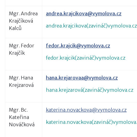
Mgr. Andrea
andrea.krajcikova@vymolova.cz
Krajčíková
andrea.krajcikova(zavináč)vymolova.c
Kalců
Mgr. Fedor
fedor.krajcik@vymolova.cz
Krajčík
fedor.krajcik(zavináč)vymolova.cz
Mgr. Hana
hana.krejarovaa
@vymolova.cz
Krejzarová
hana.krejzarová(zavináč)vymolova.cz
Mgr. Bc.
katerina.novackova@vymolova.cz
Kateřina
katerina.novackova(zavináč)vymolova
Nováčková