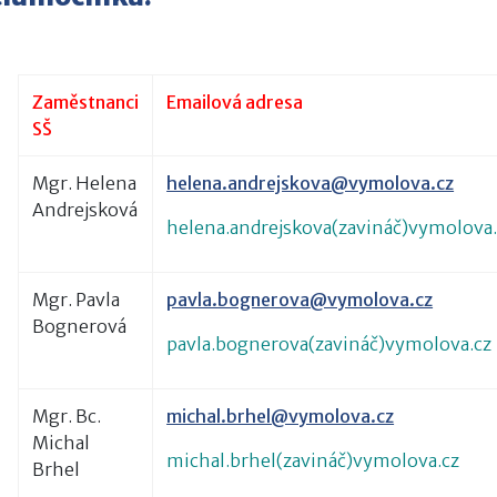
Zaměstnanci
Emailová adresa
SŠ
Mgr. Helena
helena.andrejskova@vymolova.cz
Andrejsková
helena.andrejskova(zavináč)vymolova.
Mgr. Pavla
pavla.bognerova@vymolova.cz
Bognerová
pavla.bognerova(zavináč)vymolova.cz
Mgr. Bc.
michal.brhel@vymolova.cz
Michal
michal.brhel(zavináč)vymolova.cz
Brhel