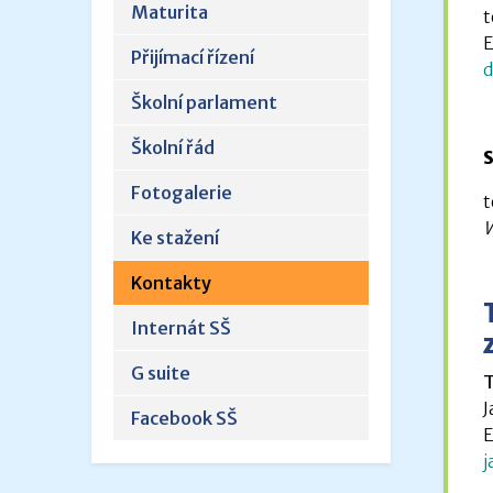
Maturita
t
E
Přijímací řízení
d
Školní parlament
Školní řád
Fotogalerie
t
W
Ke stažení
Kontakty
Internát SŠ
G suite
T
Facebook SŠ
E
j