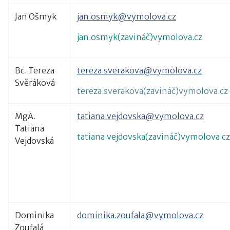
Jan Ošmyk
jan.osmyk@vymolova.cz
jan.osmyk(zavináč)vymolova.cz
Bc. Tereza
tereza.sverakova@vymolova.cz
Svěráková
tereza.sverakova(zavináč)vymolova.cz
MgA.
tatiana.vejdovska@vymolova.cz
Tatiana
tatiana.vejdovska(zavináč)vymolova.c
Vejdovská
Dominika
dominika.zoufala@vymolova.cz
Zoufalá