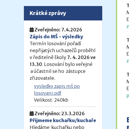
T
M
Krátké zprávy
E
z
Zveřejněno: 7.4.2026
Zápis do MŠ - výsledky
T
Termín losování pořadí
M
nepřijatých uchazečů proběhl
E
v ředitelně školy
7. 4. 2026 ve
z
13.30
. Losování bylo veřejné
a účastnil se ho zástupce
T
zřizovatele.
M
vysledky zapis mš po
E
losovani.pdf
p
Velikost: 240kb
Zveřejněno: 23.3.2026
Přijmeme kuchařku/kuchaře
Hledáme kuchařku nebo