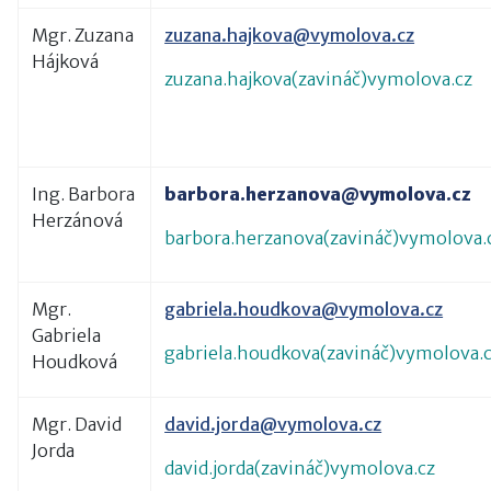
Mgr. Zuzana
zuzana.hajkova@vymolova.cz
Hájková
zuzana.hajkova(zavináč)vymolova.cz
Ing. Barbora
barbora.herzanova@vymolova.cz
Herzánová
barbora.herzanova(zavináč)vymolova.
Mgr.
gabriela.houdkova@vymolova.cz
Gabriela
gabriela.houdkova(zavináč)vymolova.
Houdková
Mgr. David
david.jorda@vymolova.cz
Jorda
david.jorda(zavináč)vymolova.cz