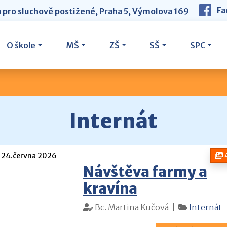
Fa
a pro sluchově postižené, Praha 5, Výmolova 169
O škole
MŠ
ZŠ
SŠ
SPC
Internát
24.června 2026
Návštěva farmy a
kravína
Bc. Martina Kučová |
Internát