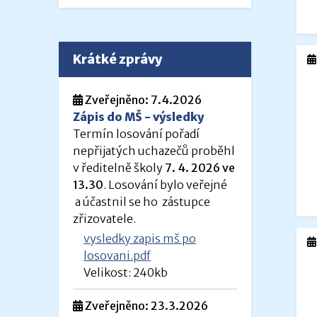
Krátké zprávy
Zveřejněno: 7.4.2026
Zápis do MŠ - výsledky
Termín losování pořadí
nepřijatých uchazečů proběhl
v ředitelně školy
7. 4. 2026 ve
13.30
. Losování bylo veřejné
a účastnil se ho zástupce
zřizovatele.
vysledky zapis mš po
losovani.pdf
Velikost: 240kb
Zveřejněno: 23.3.2026