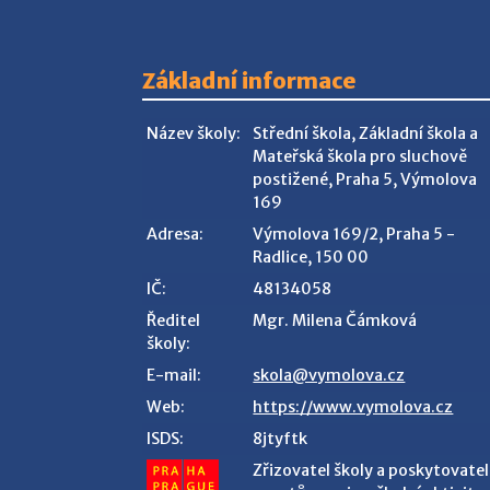
Základní informace
Název školy:
Střední škola, Základní škola a
Mateřská škola pro sluchově
postižené, Praha 5, Výmolova
169
Adresa:
Výmolova 169/2, Praha 5 -
Radlice, 150 00
IČ:
48134058
Ředitel
Mgr. Milena Čámková
školy:
E-mail:
skola@vymolova.cz
Web:
https://www.vymolova.cz
ISDS:
8jtyftk
Zřizovatel školy a poskytovatel