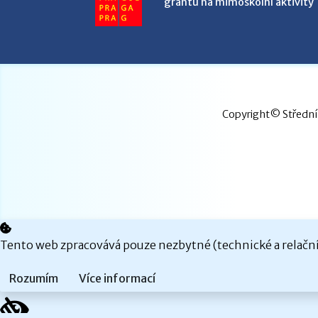
grantů na mimoškolní aktivity
Copyright© Střední 
Tento web zpracovává pouze nezbytné (technické a relační)
Rozumím
Více informací