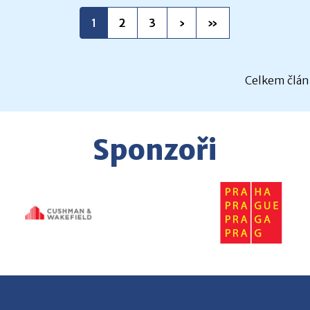
1
2
3
›
»
Celkem člán
Sponzoři