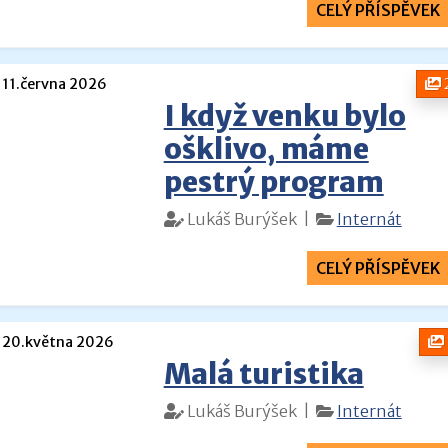
CELÝ PŘÍSPĚVEK
11.června 2026
I když venku bylo
ošklivo, máme
pestrý program
Lukáš Burýšek |
Internát
CELÝ PŘÍSPĚVEK
20.května 2026
Malá turistika
Lukáš Burýšek |
Internát