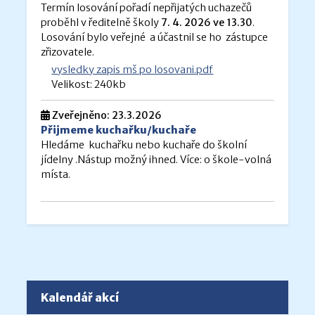
Termín losování pořadí nepřijatých uchazečů
proběhl v ředitelně školy
7. 4. 2026 ve 13.30
.
Losování bylo veřejné a účastnil se ho zástupce
zřizovatele.
vysledky zapis mš po losovani.pdf
Velikost: 240kb
Zveřejněno: 23.3.2026
Přijmeme kuchařku/kuchaře
Hledáme kuchařku nebo kuchaře do školní
jídelny .Nástup možný ihned. Více: o škole-volná
místa.
Kalendář akcí