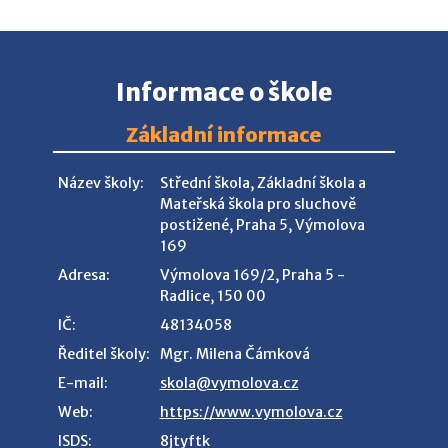
Informace o škole
Základní informace
Název školy:
Střední škola, Základní škola a
Mateřská škola pro sluchově
postižené, Praha 5, Výmolova
169
Adresa:
Výmolova 169/2, Praha 5 -
Radlice, 150 00
IČ:
48134058
Ředitel školy:
Mgr. Milena Čámková
E-mail:
skola@vymolova.cz
Web:
https://www.vymolova.cz
ISDS:
8jtyftk