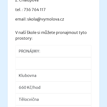
tel. : 736 764 117
email: skola@vymolova.cz
V naší škole si můžete pronajmout tyto
prostory:
PRONÁJMY:
Klubovna
660 Kč/hod
Tělocvična