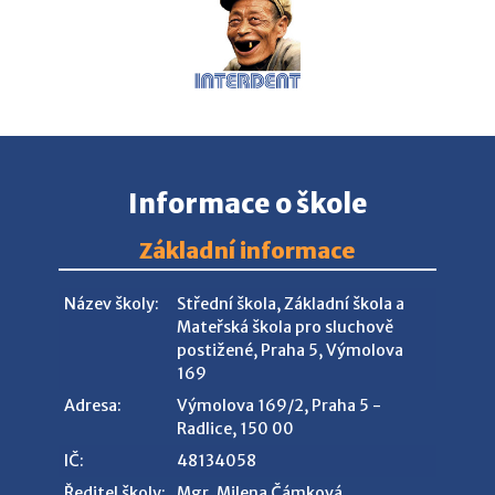
Informace o škole
Základní informace
Název školy:
Střední škola, Základní škola a
Mateřská škola pro sluchově
postižené, Praha 5, Výmolova
169
Adresa:
Výmolova 169/2, Praha 5 -
Radlice, 150 00
IČ:
48134058
Ředitel školy:
Mgr. Milena Čámková