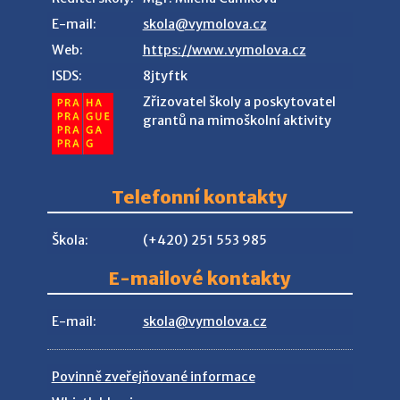
E-mail:
skola@vymolova.cz
Web:
https://www.vymolova.cz
ISDS:
8jtyftk
Zřizovatel školy a poskytovatel
grantů na mimoškolní aktivity
Telefonní kontakty
Škola:
(+420) 251 553 985
E-mailové kontakty
E-mail:
skola@vymolova.cz
Povinně zveřejňované informace