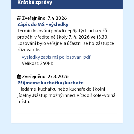
Krátké zprávy
Zveřejněno: 7.4.2026
Zápis do MŠ - výsledky
Termín losování pořadí nepřijatých uchazečů
proběhl v ředitelně školy
7. 4. 2026 ve 13.30
.
Losování bylo veřejné a účastnil se ho zástupce
zřizovatele.
vysledky zapis mš po losovani.pdf
Velikost: 240kb
Zveřejněno: 23.3.2026
Přijmeme kuchařku/kuchaře
Hledáme kuchařku nebo kuchaře do školní
jídelny .Nástup možný ihned. Více: o škole-volná
místa.