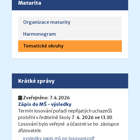
Maturita
Organizace maturity
Harmonogram
Tematické okruhy
Krátké zprávy
Zveřejněno: 7.4.2026
Zápis do MŠ - výsledky
Termín losování pořadí nepřijatých uchazečů
proběhl v ředitelně školy
7. 4. 2026 ve 13.30
.
Losování bylo veřejné a účastnil se ho zástupce
zřizovatele.
vysledky zapis mš po losovani.pdf