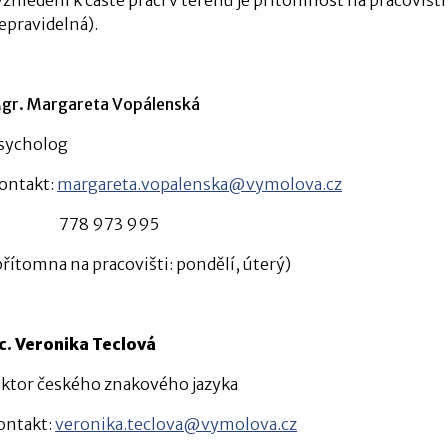
epravidelná).
gr. Margareta Vopálenská
sycholog
ontakt:
margareta.vopalenska@vymolova.cz
778 973 995
přítomna na pracovišti: pondělí, úterý)
c. Veronika Teclová
ektor českého znakového jazyka
ontakt:
veronika.teclova@vymolova.cz