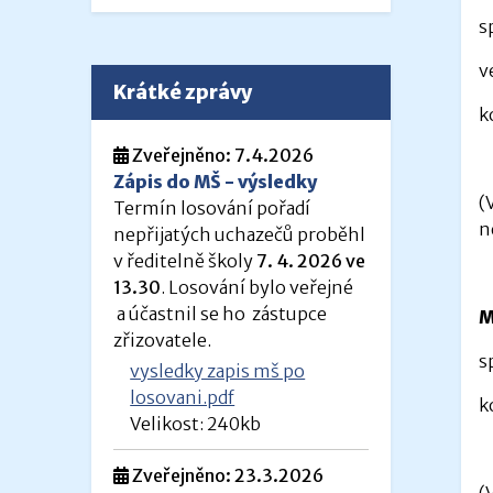
s
v
Krátké zprávy
k
Zveřejněno: 7.4.2026
Zápis do MŠ - výsledky
(
Termín losování pořadí
n
nepřijatých uchazečů proběhl
v ředitelně školy
7. 4. 2026 ve
13.30
. Losování bylo veřejné
a účastnil se ho zástupce
M
zřizovatele.
s
vysledky zapis mš po
losovani.pdf
k
Velikost: 240kb
Zveřejněno: 23.3.2026
(