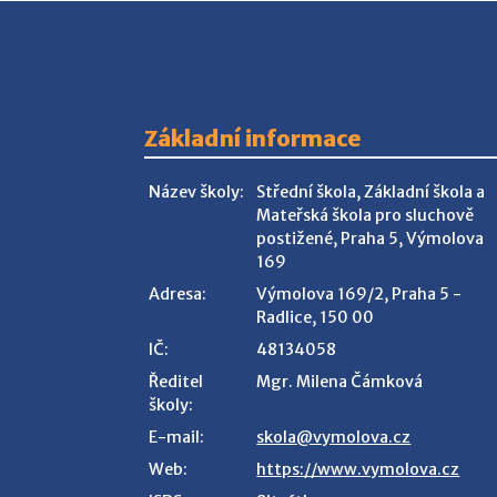
Základní informace
Název školy:
Střední škola, Základní škola a
Mateřská škola pro sluchově
postižené, Praha 5, Výmolova
169
Adresa:
Výmolova 169/2, Praha 5 -
Radlice, 150 00
IČ:
48134058
Ředitel
Mgr. Milena Čámková
školy:
E-mail:
skola@vymolova.cz
Web:
https://www.vymolova.cz