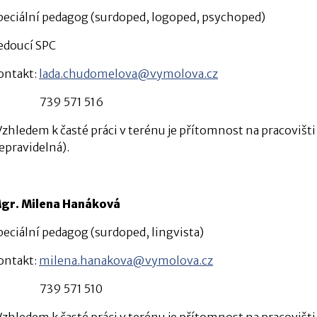
peciální pedagog (surdoped, logoped, psychoped)
edoucí SPC
ontakt:
lada.chudomelova@vymolova.cz
739 571 516
Vzhledem k časté práci v terénu je přítomnost na pracovišti
epravidelná).
gr. Milena Hanáková
peciální pedagog (surdoped, lingvista)
ontakt:
milena.hanakova@vymolova.cz
739 571 510
Vzhledem k časté práci v terénu je přítomnost na pracovišti