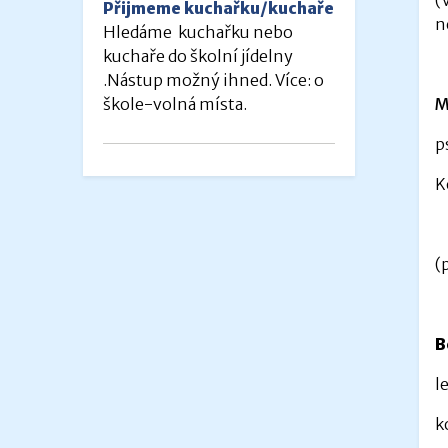
Přijmeme kuchařku/kuchaře
n
Hledáme kuchařku nebo
kuchaře do školní jídelny
.Nástup možný ihned. Více: o
M
škole-volná místa.
p
K
(
B
l
k