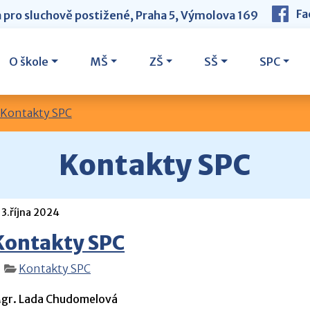
Fa
a pro sluchově postižené, Praha 5, Výmolova 169
O škole
MŠ
ZŠ
SŠ
SPC
Kontakty SPC
Kontakty SPC
3.října 2024
Kontakty SPC
|
Kontakty SPC
gr. Lada Chudomelová