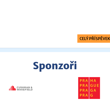
CELÝ PŘÍSPĚVEK
Sponzoři