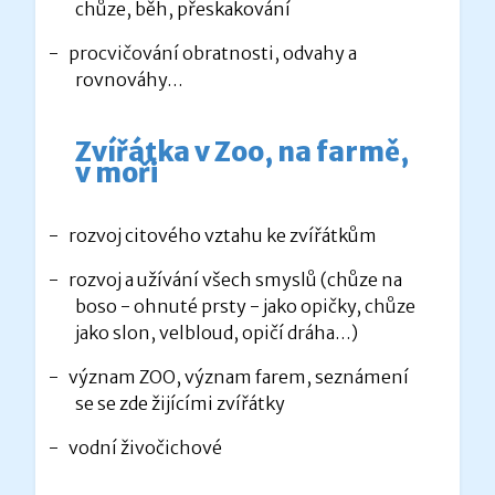
chůze, běh, přeskakování
-
procvičování obratnosti, odvahy a
rovnováhy…
Zvířátka v Zoo, na farmě,
v moři
-
rozvoj citového vztahu ke zvířátkům
-
rozvoj a užívání všech smyslů (chůze na
boso - ohnuté prsty - jako opičky, chůze
jako slon, velbloud, opičí dráha…)
-
význam ZOO, význam farem, seznámení
se se zde žijícími zvířátky
-
vodní živočichové