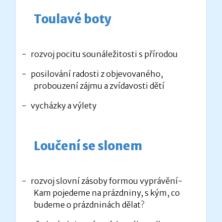
Toulavé boty
-
rozvoj pocitu sounáležitosti s přírodou
-
posilování radosti z objevovaného,
probouzení zájmu a zvídavosti dětí
-
vycházky a výlety
Loučení se slonem
-
rozvoj slovní zásoby formou vyprávění-
Kam pojedeme na prázdniny, s kým, co
budeme o prázdninách dělat?