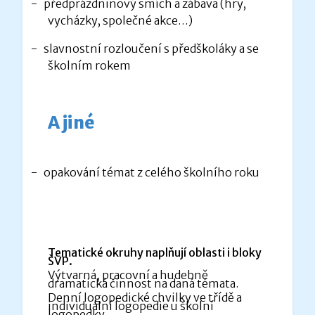
-
předprázdninový smích a zábava (hry,
vycházky, společné akce…)
-
slavnostní rozloučení s předškoláky a se
školním rokem
A jiné
-
opakování témat z celého školního roku
Tematické okruhy naplňují oblasti i bloky
ŠVP.
Výtvarná, pracovní a hudebně
dramatická činnost na daná témata.
Denní logopedické chvilky ve třídě a
individuální logopedie u školní
logopedky.