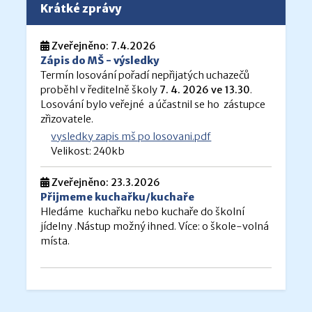
Krátké zprávy
Zveřejněno: 7.4.2026
Zápis do MŠ - výsledky
Termín losování pořadí nepřijatých uchazečů
proběhl v ředitelně školy
7. 4. 2026 ve 13.30
.
Losování bylo veřejné a účastnil se ho zástupce
zřizovatele.
vysledky zapis mš po losovani.pdf
Velikost: 240kb
Zveřejněno: 23.3.2026
Přijmeme kuchařku/kuchaře
Hledáme kuchařku nebo kuchaře do školní
jídelny .Nástup možný ihned. Více: o škole-volná
místa.