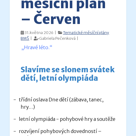
měsíční plán
– Červen
31.května 2026 |
Tematické měsíční plány
BMŠ
|
Gabriela Pečenková |
„Hravé léto.
“
Slavíme se slonem svátek
dětí, letní olympiáda
-
třídní oslava Dne dětí (zábava, tanec,
hry…)
-
letní olympiáda - pohybové hry a soutěže
-
rozvíjení pohybových dovedností –