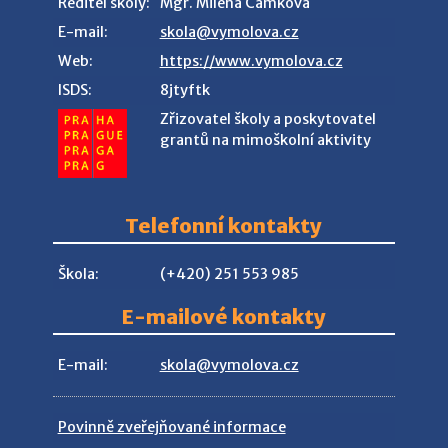
Ředitel školy:
Mgr. Milena Čámková
E-mail:
skola@vymolova.cz
Web:
https://www.vymolova.cz
ISDS:
8jtyftk
Zřizovatel školy a poskytovatel
grantů na mimoškolní aktivity
Telefonní kontakty
Škola:
(+420) 251 553 985
E-mailové kontakty
E-mail:
skola@vymolova.cz
Povinně zveřejňované informace