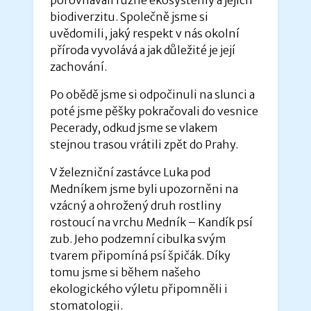
biodiverzitu. Společně jsme si
uvědomili, jaký respekt v nás okolní
příroda vyvolává a jak důležité je její
zachování.
Po obědě jsme si odpočinuli na slunci a
poté jsme pěšky pokračovali do vesnice
Pecerady, odkud jsme se vlakem
stejnou trasou vrátili zpět do Prahy.
V železniční zastávce Luka pod
Medníkem jsme byli upozorněni na
vzácný a ohrožený druh rostliny
rostoucí na vrchu Medník – Kandík psí
zub. Jeho podzemní cibulka svým
tvarem připomíná psí špičák. Díky
tomu jsme si během našeho
ekologického výletu připomněli i
stomatologii.