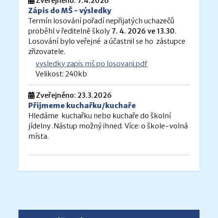
Zveřejněno: 7.4.2026
Zápis do MŠ - výsledky
Termín losování pořadí nepřijatých uchazečů
proběhl v ředitelně školy
7. 4. 2026 ve 13.30
.
Losování bylo veřejné a účastnil se ho zástupce
zřizovatele.
vysledky zapis mš po losovani.pdf
Velikost: 240kb
Zveřejněno: 23.3.2026
Přijmeme kuchařku/kuchaře
Hledáme kuchařku nebo kuchaře do školní
jídelny .Nástup možný ihned. Více: o škole-volná
místa.