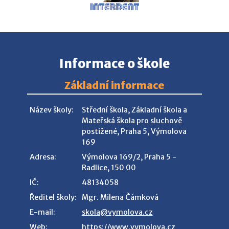
Informace o škole
Základní informace
Název školy:
Střední škola, Základní škola a
Mateřská škola pro sluchově
postižené, Praha 5, Výmolova
169
Adresa:
Výmolova 169/2, Praha 5 -
Radlice, 150 00
IČ:
48134058
Ředitel školy:
Mgr. Milena Čámková
E-mail:
skola@vymolova.cz
Web:
https://www.vymolova.cz