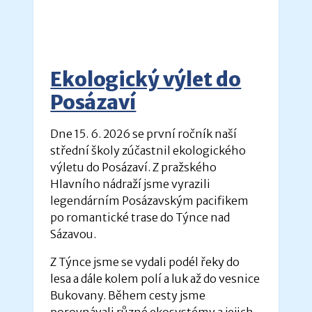
Ekologický výlet do
Posázaví
Dne 15. 6. 2026 se první ročník naší
střední školy zúčastnil ekologického
výletu do Posázaví. Z pražského
Hlavního nádraží jsme vyrazili
legendárním Posázavským pacifikem
po romantické trase do Týnce nad
Sázavou.
Z Týnce jsme se vydali podél řeky do
lesa a dále kolem polí a luk až do vesnice
Bukovany. Během cesty jsme
porovnávali různé ekosystémy a jejich