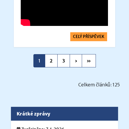
CELÝ PŘÍSPĚVEK
1
2
3
›
»
Celkem článků: 125
Krátké zprávy