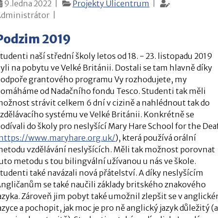
9.ledna 2022 |
Projekty Ulicentrum
|
dministrátor |
Podzim 2019
tudenti naší střední školy letos od 18. - 23. listopadu 2019
yli na pobytu ve Velké Británii. Dostali se tam hlavně díky
odpoře grantového programu Vy rozhodujete, my
omáháme od Nadačního fondu Tesco. Studenti tak měli
ožnost strávit celkem 6 dní v cizině a nahlédnout tak do
zdělávacího systému ve Velké Británii. Konkrétně se
odívali do školy pro neslyšící Mary Hare School for the Dea
https://www.maryhare.org.uk/
), která používá orální
etodu vzdělávání neslyšících. Měli tak možnost porovnat
uto metodu s tou bilingvální užívanou u nás ve škole.
tudenti také navázali nová přátelství. A díky neslyšícím
ngličanům se také naučili základy britského znakového
azyka. Zároveň jim pobyt také umožnil zlepšit se v anglick
azyce a pochopit, jak moc je pro ně anglický jazyk důležitý (