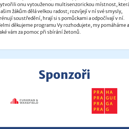
ytvořili onu vytouženou multisenzorickou místnost, kter
ašim žákům dělá velkou radost; rozvíjejí v ní své smysly,
rénují soustředění, hrají si s pomůckami a odpočívají v ní.
elmi děkujeme programu Vy rozhodujete, my pomáháme 
aké vám za pomoc při sbírání žetonů.
Sponzoři