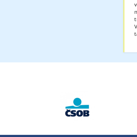
v
n
t
V
t