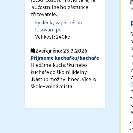
a účastnil se ho zástupce
A
zřizovatele.
vysledky zapis mš po
losovani.pdf
S
Velikost: 240kb
b
p
Zveřejněno: 23.3.2026
p
Přijmeme kuchařku/kuchaře
m
Hledáme kuchařku nebo
v
kuchaře do školní jídelny
p
.Nástup možný ihned. Více: o
(
škole-volná místa.
m
t
S
A
j
j