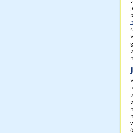
t
j
p
h
s
V
g
p
n
V
p
p
p
n
n
v
0