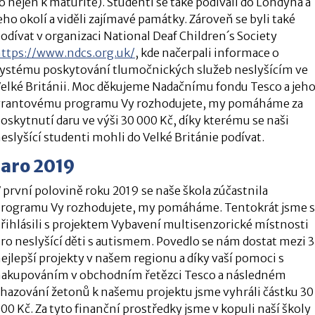
o nejen k maturitě). Studenti se také podívali do Londýna a
eho okolí a viděli zajímavé památky. Zároveň se byli také
odívat v organizaci National Deaf Children´s Society
ttps://www.ndcs.org.uk/
, kde načerpali informace o
ystému poskytování tlumočnických služeb neslyšícím ve
elké Británii. Moc děkujeme Nadačnímu fondu Tesco a jeh
rantovému programu Vy rozhodujete, my pomáháme za
oskytnutí daru ve výši 30 000 Kč, díky kterému se naši
eslyšící studenti mohli do Velké Británie podívat.
Jaro 2019
 první polovině roku 2019 se naše škola zúčastnila
rogramu Vy rozhodujete, my pomáháme. Tentokrát jsme 
řihlásili s projektem Vybavení multisenzorické místnosti
ro neslyšící děti s autismem. Povedlo se nám dostat mezi 3
ejlepší projekty v našem regionu a díky vaší pomoci s
akupováním v obchodním řetězci Tesco a následném
hazování žetonů k našemu projektu jsme vyhráli částku 30
00 Kč. Za tyto finanční prostředky jsme v kopuli naší školy