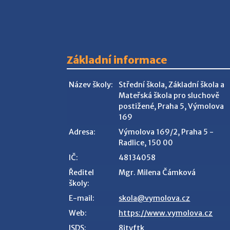
Základní informace
Název školy:
Střední škola, Základní škola a
Mateřská škola pro sluchově
postižené, Praha 5, Výmolova
169
Adresa:
Výmolova 169/2, Praha 5 -
Radlice, 150 00
IČ:
48134058
Ředitel
Mgr. Milena Čámková
školy:
E-mail:
skola@vymolova.cz
Web:
https://www.vymolova.cz
ISDS:
8jtyftk