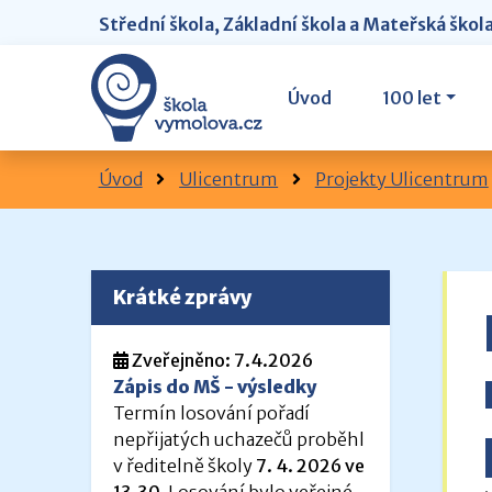
Střední škola, Základní škola a Mateřská škol
Úvod
100 let
Úvod
Ulicentrum
Projekty Ulicentrum
Krátké zprávy
Zveřejněno: 7.4.2026
Zápis do MŠ - výsledky
Termín losování pořadí
nepřijatých uchazečů proběhl
v ředitelně školy
7. 4. 2026 ve
13.30
. Losování bylo veřejné