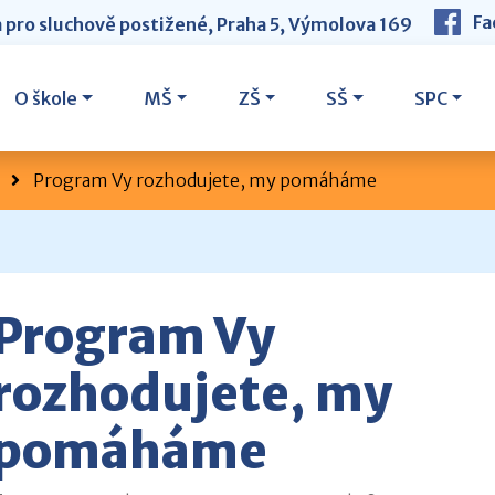
Fa
a pro sluchově postižené, Praha 5, Výmolova 169
O škole
MŠ
ZŠ
SŠ
SPC
Program Vy rozhodujete, my pomáháme
Program Vy
rozhodujete, my
pomáháme