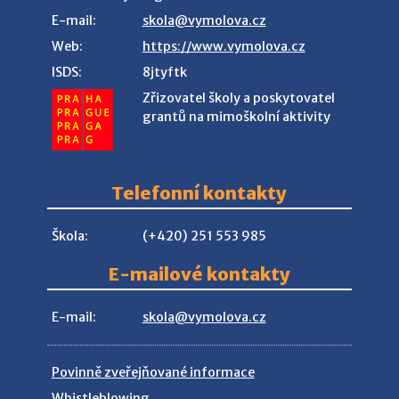
E-mail:
skola@vymolova.cz
Web:
https://www.vymolova.cz
ISDS:
8jtyftk
Zřizovatel školy a poskytovatel
grantů na mimoškolní aktivity
Telefonní kontakty
Škola:
(+420) 251 553 985
E-mailové kontakty
E-mail:
skola@vymolova.cz
Povinně zveřejňované informace
Whistleblowing