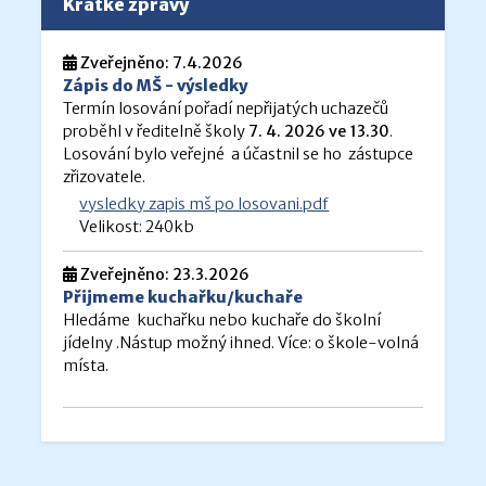
Krátké zprávy
Zveřejněno: 7.4.2026
Zápis do MŠ - výsledky
Termín losování pořadí nepřijatých uchazečů
proběhl v ředitelně školy
7. 4. 2026 ve 13.30
.
Losování bylo veřejné a účastnil se ho zástupce
zřizovatele.
vysledky zapis mš po losovani.pdf
Velikost: 240kb
Zveřejněno: 23.3.2026
Přijmeme kuchařku/kuchaře
Hledáme kuchařku nebo kuchaře do školní
jídelny .Nástup možný ihned. Více: o škole-volná
místa.